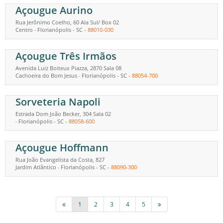
Açougue Aurino
Rua Jerônimo Coelho, 60 Ala Sul/ Box 02
Centro
Florianópolis
-
SC
-
88010-030
-
Açougue Três Irmãos
Avenida Luiz Boiteux Piazza, 2870 Sala 08
Cachoeira do Bom Jesus
Florianópolis
-
SC
-
88054-700
-
Sorveteria Napoli
Estrada Dom João Becker, 304 Sala 02
Florianópolis
-
SC
-
88058-600
-
Açougue Hoffmann
Rua João Evangelista da Costa, 827
Jardim Atlântico
Florianópolis
-
SC
-
88090-300
-
1
2
3
4
5