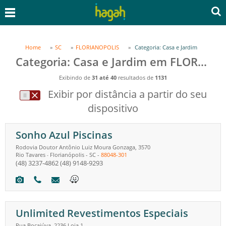
Home
SC
FLORIANOPOLIS
Categoria: Casa e Jardim
Categoria: Casa e Jardim em FLORIANOPOLIS, SC
Exibindo de
31 até 40
resultados de
1131
Exibir por distância a partir do seu
dispositivo
Sonho Azul Piscinas
Rodovia Doutor Antônio Luiz Moura Gonzaga, 3570
Rio Tavares
Florianópolis
-
SC
-
88048-301
-
(48) 3237-4862
(48) 9148-9293
Unlimited Revestimentos Especiais
Rua Bocaiúva, 2236 Loja 1