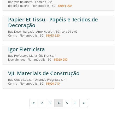
Rodovia Baldicero Filomeno, 264
Ribeirão da Ilha
Florianópolis
-
SC
-
88064-000
-
Papier Et Tissu - Papéis e Tecidos de
Decoração
Rua Desembargador Arno Hoeschl, 301 Loja 01 e 02
Centro
Florianópolis
-
SC
-
88015-620
-
Igor Eletricista
Rua Professora Maria Júlia Franco, 1
José Mendes
Florianópolis
-
SC
-
88020-280
-
VJL Materiais de Construção
Rua Cruz e Souza, 1 Avenida Progresso s/n
Centro
Florianópolis
-
SC
-
88020-710
-
2
3
4
5
6