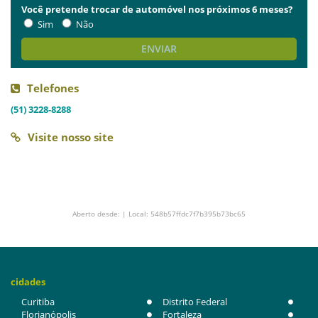
Você pretende trocar de automóvel nos próximos 6 meses?
Sim
Não
ENVIAR
Telefones
(51) 3228-8288
Visite nosso site
Aberto desde: | Local: 548b57ffdc7f7b395b73bc65
cidades
Curitiba
Distrito Federal
Florianópolis
Fortaleza