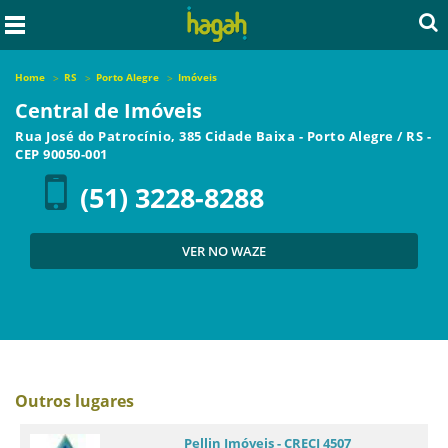
Home
RS
Porto Alegre
Imóveis
Central de Imóveis
Rua José do Patrocínio, 385 Cidade Baixa
-
Porto Alegre
/
RS
-
CEP
90050-001
(51) 3228-8288
VER NO WAZE
Outros lugares
Pellin Imóveis - CRECI 4507