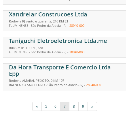
Xandrelar Construcoes Ltda
Rodovia RJ cento e quarenta, 216 KM 21
FLUMINENSE
São Pedro da Aldeia
-
RJ
-
28940-000
-
Taniguchi Eletroeletronica Ltda.me
Rua CMTE ITURIEL, 688
FLUMINENSE
São Pedro da Aldeia
-
RJ
-
28940-000
-
Da Hora Transporte E Comercio Ltda
Epp
Rodovia AMARAL PEIXOTO, 0 KM 107
BALNEARIO SAO PEDRO
São Pedro da Aldeia
-
RJ
-
28940-000
-
5
6
7
8
9