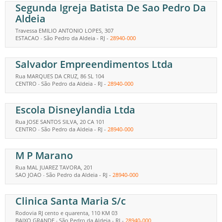
Segunda Igreja Batista De Sao Pedro Da
Aldeia
Travessa EMILIO ANTONIO LOPES, 307
ESTACAO
São Pedro da Aldeia
-
RJ
-
28940-000
-
Salvador Empreendimentos Ltda
Rua MARQUES DA CRUZ, 86 SL 104
CENTRO
São Pedro da Aldeia
-
RJ
-
28940-000
-
Escola Disneylandia Ltda
Rua JOSE SANTOS SILVA, 20 CA 101
CENTRO
São Pedro da Aldeia
-
RJ
-
28940-000
-
M P Marano
Rua MAL JUAREZ TAVORA, 201
SAO JOAO
São Pedro da Aldeia
-
RJ
-
28940-000
-
Clinica Santa Maria S/c
Rodovia RJ cento e quarenta, 110 KM 03
BAIXO GRANDE
São Pedro da Aldeia
-
RJ
-
28940-000
-