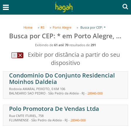
Home
RS
Porto Alegre
Busca por CEP: *
Busca por CEP: * em Porto Alegre, RS
Exibindo de
61 até 70
resultados de
291
Exibir por distância a partir do seu
dispositivo
Condominio Do Conjunto Residencial
Moinhos Daldeia
Rodovia AMARAL PEIXOTO, 0 KM 106
BALNEARIO SAO PEDRO
São Pedro da Aldeia
-
RJ
-
28940-000
-
Polo Promotora De Vendas Ltda
Rua CMTE ITURIEL, 758
FLUMINENSE
São Pedro da Aldeia
-
RJ
-
28940-000
-