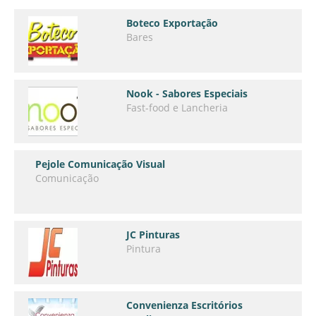
Boteco Exportação
Bares
Nook - Sabores Especiais
Fast-food e Lancheria
Pejole Comunicação Visual
Comunicação
JC Pinturas
Pintura
Convenienza Escritórios