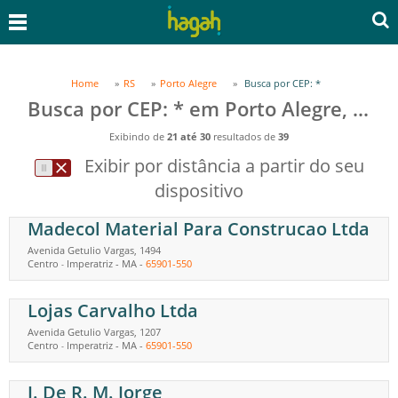
Home
RS
Porto Alegre
Busca por CEP: *
Busca por CEP: * em Porto Alegre, RS
Exibindo de
21 até 30
resultados de
39
Exibir por distância a partir do seu
dispositivo
Madecol Material Para Construcao Ltda
Avenida Getulio Vargas, 1494
Centro
Imperatriz
-
MA
-
65901-550
-
Lojas Carvalho Ltda
Avenida Getulio Vargas, 1207
Centro
Imperatriz
-
MA
-
65901-550
-
J. De R. M. Jorge