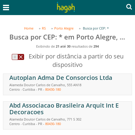
Home
RS
Porto Alegre
Busca por CEP: *
Busca por CEP: * em Porto Alegre, RS
Exibindo de
21 até 30
resultados de
294
Exibir por distância a partir do seu
dispositivo
Autoplan Adma De Consorcios Ltda
Alameda Doutor Carlos de Carvalho, 555 AN18
Centro
Curitiba
-
PR
-
80430-180
-
Abd Associacao Brasileira Arquit Int E
Decoracoes
Alameda Doutor Carlos de Carvalho, 771 S 302
Centro
Curitiba
-
PR
-
80430-180
-