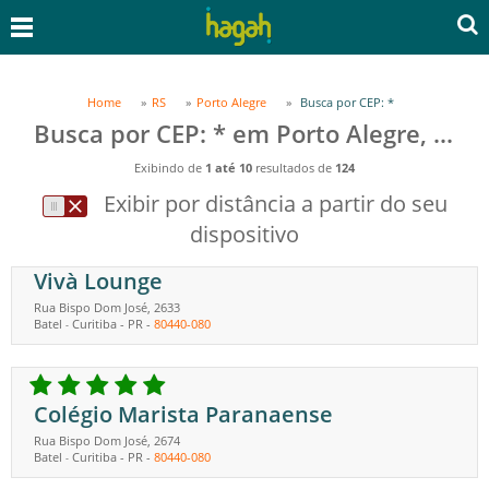
Home
RS
Porto Alegre
Busca por CEP: *
Busca por CEP: * em Porto Alegre, RS
Exibindo de
1 até 10
resultados de
124
Exibir por distância a partir do seu
dispositivo
Vivà Lounge
Rua Bispo Dom José, 2633
Batel
Curitiba
-
PR
-
80440-080
-
Colégio Marista Paranaense
Rua Bispo Dom José, 2674
Batel
Curitiba
-
PR
-
80440-080
-