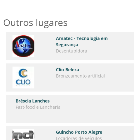
Outros lugares
Amatec - Tecnologia em
Segurança
Desentupidora
Clio Beleza
Bronzeamento artificial
Bréscia Lanches
Fast-food e Lancheria
Guincho Porto Alegre
Locadoras de veículos