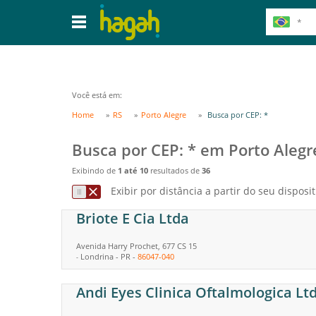
Você está em:
Home
RS
Porto Alegre
Busca por CEP: *
Busca por CEP: * em Porto Alegr
Exibindo de
1 até 10
resultados de
36
Exibir por distância a partir do seu disposit
Briote E Cia Ltda
Avenida Harry Prochet, 677 CS 15
Londrina
-
PR
-
86047-040
-
Andi Eyes Clinica Oftalmologica Lt