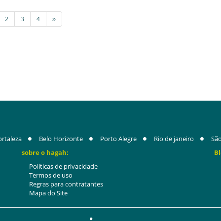
2
3
4
ortaleza
Belo Horizonte
Porto Alegre
Rio de janeiro
São
sobre o hagah:
Bl
Politicas de privacidade
Termos de uso
Regras para contratantes
Mapa do Site