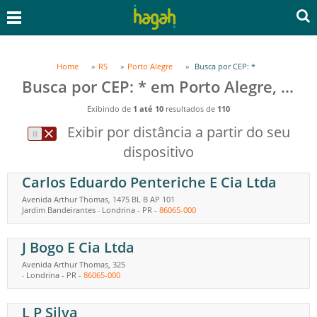
Home
RS
Porto Alegre
Busca por CEP: *
Busca por CEP: * em Porto Alegre, RS
Exibindo de
1 até 10
resultados de
110
Exibir por distância a partir do seu
dispositivo
Carlos Eduardo Penteriche E Cia Ltda
Avenida Arthur Thomas, 1475 BL B AP 101
Jardim Bandeirantes
Londrina
-
PR
-
86065-000
-
J Bogo E Cia Ltda
Avenida Arthur Thomas, 325
Londrina
-
PR
-
86065-000
-
L P Silva