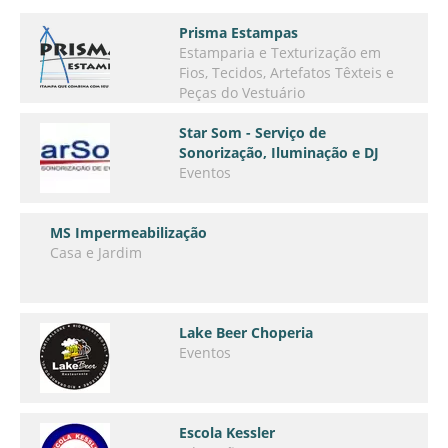
Prisma Estampas
Estamparia e Texturização em
Fios, Tecidos, Artefatos Têxteis e
Peças do Vestuário
Star Som - Serviço de
Sonorização, Iluminação e DJ
Eventos
MS Impermeabilização
Casa e Jardim
Lake Beer Choperia
Eventos
Escola Kessler