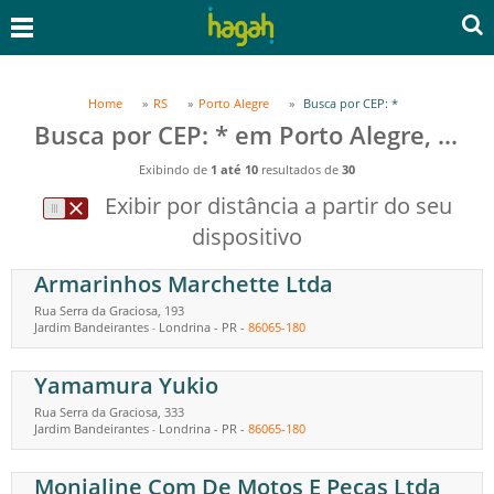
Home
RS
Porto Alegre
Busca por CEP: *
Busca por CEP: * em Porto Alegre, RS
Exibindo de
1 até 10
resultados de
30
Exibir por distância a partir do seu
dispositivo
Armarinhos Marchette Ltda
Rua Serra da Graciosa, 193
Jardim Bandeirantes
Londrina
-
PR
-
86065-180
-
Yamamura Yukio
Rua Serra da Graciosa, 333
Jardim Bandeirantes
Londrina
-
PR
-
86065-180
-
Monialine Com De Motos E Pecas Ltda