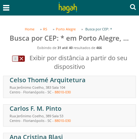
Home
RS
Porto Alegre
Busca por CEP: *
Busca por CEP: * em Porto Alegre, RS
Exibindo de
31 até 40
resultados de
466
Exibir por distância a partir do seu
dispositivo
Celso Thomé Arquitetura
Rua Jerônimo Coelho, 383 Sala 104
Centro
Florianópolis
-
SC
-
88010-030
-
Carlos F. M. Pinto
Rua Jerônimo Coelho, 389 Sala 53
Centro
Florianópolis
-
SC
-
88010-030
-
Ana Cristina Blasi