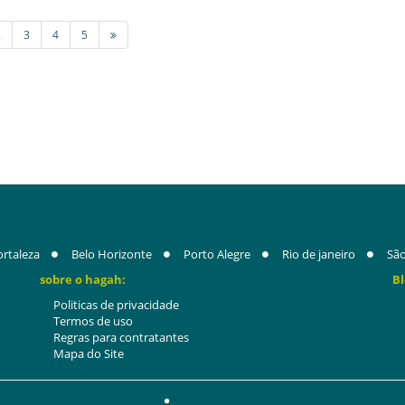
2
3
4
5
ortaleza
Belo Horizonte
Porto Alegre
Rio de janeiro
São
sobre o hagah:
Bl
Politicas de privacidade
Termos de uso
Regras para contratantes
Mapa do Site