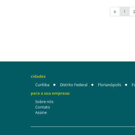
1
cidades
Curitiba
Distrito Federal
Florianópolis
F
para a sua empresa:
Sobre nós
Contato
Assine