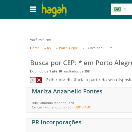
Você está em:
Home
RS
Porto Alegre
Busca por CEP: *
Busca por CEP: * em Porto Alegr
Exibindo de
1 até 10
resultados de
158
Exibir por distância a partir do seu disposit
Mariza Anzanello Fontes
Rua Saldanha Marinho, 370
Centro
Florianópolis
-
SC
-
88010-450
-
PR Incorporações