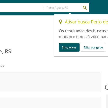
Ativar busca Perto d
Os resultados das buscas 
mais próximos à você para
Sim, ativar
Não, obrigado
e, RS
ivo