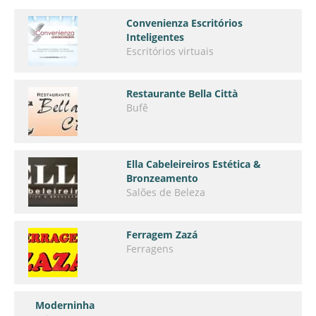
Convenienza Escritórios
Inteligentes
Escritórios virtuais
Restaurante Bella Città
Bufê
Ella Cabeleireiros Estética &
Bronzeamento
Salões de Beleza
Ferragem Zazá
Ferragens
Moderninha