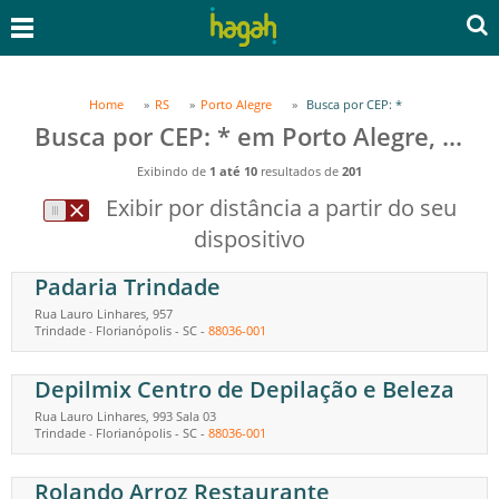
Home
RS
Porto Alegre
Busca por CEP: *
Busca por CEP: * em Porto Alegre, RS
Exibindo de
1 até 10
resultados de
201
Exibir por distância a partir do seu
dispositivo
Padaria Trindade
Rua Lauro Linhares, 957
Trindade
Florianópolis
-
SC
-
88036-001
-
Depilmix Centro de Depilação e Beleza
Rua Lauro Linhares, 993 Sala 03
Trindade
Florianópolis
-
SC
-
88036-001
-
Rolando Arroz Restaurante