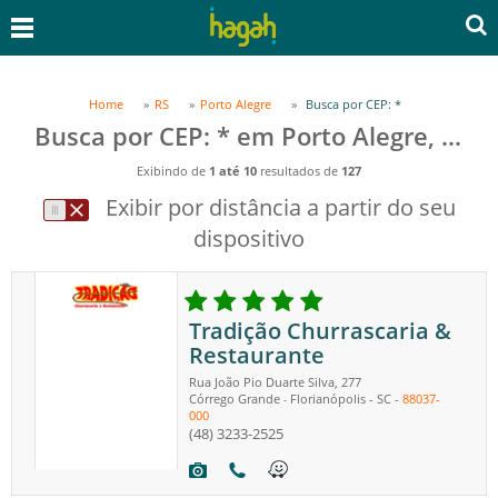
Home
RS
Porto Alegre
Busca por CEP: *
Busca por CEP: * em Porto Alegre, RS
Exibindo de
1 até 10
resultados de
127
Exibir por distância a partir do seu
dispositivo
Tradição Churrascaria &
Restaurante
Rua João Pio Duarte Silva, 277
Córrego Grande
Florianópolis
-
SC
-
88037-
-
000
(48) 3233-2525