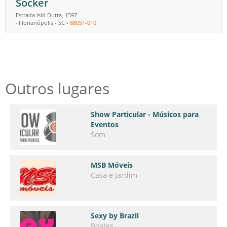
Socker
Estrada Isid Dutra, 1597
Florianópolis
-
SC
-
88051-010
-
Outros lugares
Show Particular - Músicos para
Eventos
Som
MSB Móveis
Casa e Jardim
Sexy by Brazil
Boates