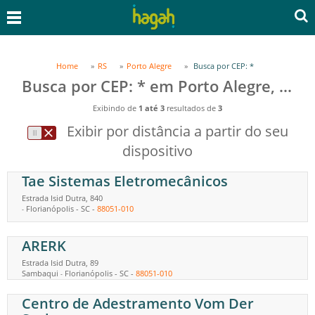
Home
RS
Porto Alegre
Busca por CEP: *
Busca por CEP: * em Porto Alegre, RS
Exibindo de
1 até 3
resultados de
3
Exibir por distância a partir do seu
dispositivo
Tae Sistemas Eletromecânicos
Estrada Isid Dutra, 840
Florianópolis
-
SC
-
88051-010
-
ARERK
Estrada Isid Dutra, 89
Sambaqui
Florianópolis
-
SC
-
88051-010
-
Centro de Adestramento Vom Der