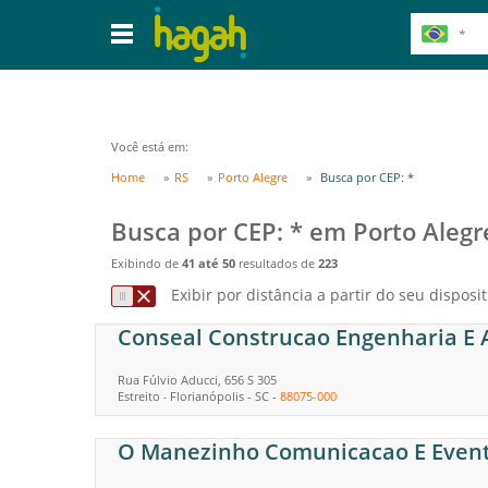
Você está em:
Home
RS
Porto Alegre
Busca por CEP: *
Busca por CEP: * em Porto Alegr
Exibindo de
41 até 50
resultados de
223
Exibir por distância a partir do seu disposit
Conseal Construcao Engenharia E 
Rua Fúlvio Aducci, 656 S 305
Estreito
Florianópolis
-
SC
-
88075-000
-
O Manezinho Comunicacao E Even