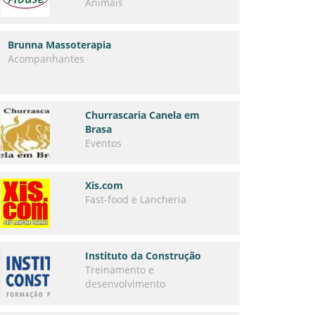
Animais
Brunna Massoterapia
Acompanhantes
Churrascaria Canela em
Brasa
Eventos
Xis.com
Fast-food e Lancheria
Instituto da Construção
Treinamento e
desenvolvimento