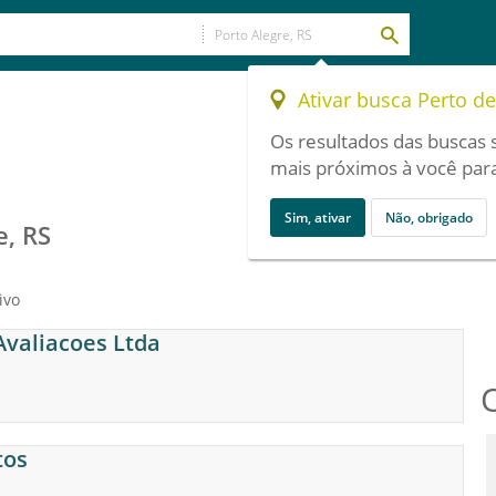
Ativar busca Perto d
Os resultados das buscas 
mais próximos à você para
Sim, ativar
Não, obrigado
e, RS
ivo
Avaliacoes Ltda
tos