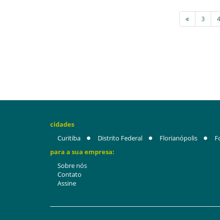
3
cidades
Curitiba
Distrito Federal
Florianópolis
F
para a sua empresa:
Sobre nós
Contato
Assine