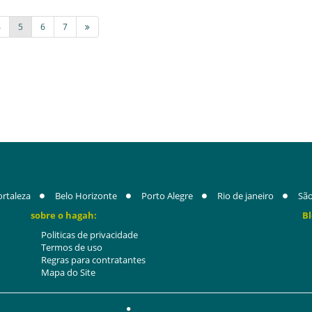
4
5
6
7
ortaleza
Belo Horizonte
Porto Alegre
Rio de janeiro
São
sobre o hagah:
Bl
Politicas de privacidade
Termos de uso
Regras para contratantes
Mapa do Site