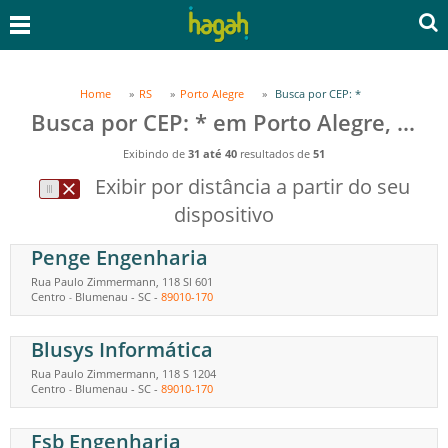
Home
RS
Porto Alegre
Busca por CEP: *
Busca por CEP: * em Porto Alegre, RS
Exibindo de
31 até 40
resultados de
51
Exibir por distância a partir do seu
dispositivo
Penge Engenharia
Rua Paulo Zimmermann, 118 Sl 601
Centro
Blumenau
-
SC
-
89010-170
-
Blusys Informática
Rua Paulo Zimmermann, 118 S 1204
Centro
Blumenau
-
SC
-
89010-170
-
Fsb Engenharia