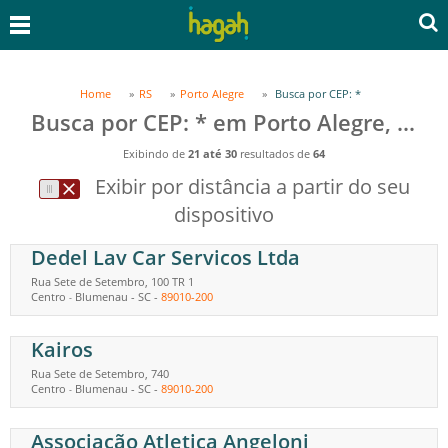
Home
RS
Porto Alegre
Busca por CEP: *
Busca por CEP: * em Porto Alegre, RS
Exibindo de
21 até 30
resultados de
64
Exibir por distância a partir do seu
dispositivo
Dedel Lav Car Servicos Ltda
Rua Sete de Setembro, 100 TR 1
Centro
Blumenau
-
SC
-
89010-200
-
Kairos
Rua Sete de Setembro, 740
Centro
Blumenau
-
SC
-
89010-200
-
Associação Atletica Angeloni