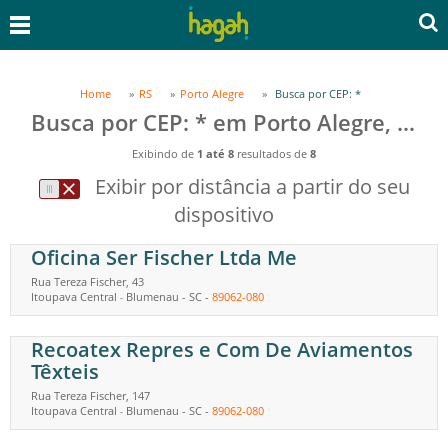
Home
RS
Porto Alegre
Busca por CEP: *
Busca por CEP: * em Porto Alegre, RS
Exibindo de
1 até 8
resultados de
8
Exibir por distância a partir do seu
dispositivo
Oficina Ser Fischer Ltda Me
Rua Tereza Fischer, 43
Itoupava Central
Blumenau
-
SC
-
89062-080
-
Recoatex Repres e Com De Aviamentos
Têxteis
Rua Tereza Fischer, 147
Itoupava Central
Blumenau
-
SC
-
89062-080
-