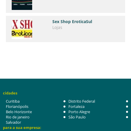
Sex Shop EroticaSul
Lojas
cidades
Curitiba
Distrito Federal
Florianópolis
Fortaleza
Belo Horizonte
Porto Alegre
Rio de janeiro
São Paulo
Salvador
para a sua empresa: