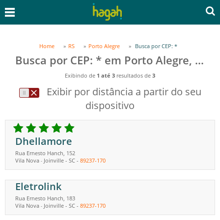
Home
RS
Porto Alegre
Busca por CEP: *
Busca por CEP: * em Porto Alegre, RS
Exibindo de
1 até 3
resultados de
3
Exibir por distância a partir do seu
dispositivo
Dhellamore
Rua Ernesto Hanch, 152
Vila Nova
Joinville
-
SC
-
89237-170
-
Eletrolink
Rua Ernesto Hanch, 183
Vila Nova
Joinville
-
SC
-
89237-170
-