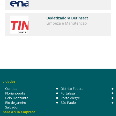
Dedetizadora Detinsect
Limpeza e Manutenção
cidades
Curitiba
Distrito Federal
Florianópolis
Fortaleza
Belo Horizonte
Porto Alegre
Rio de janeiro
São Paulo
Salvador
para a sua empresa: