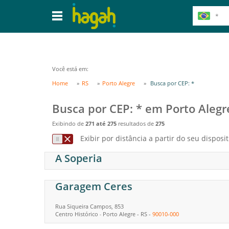
Você está em:
Home
RS
Porto Alegre
Busca por CEP: *
Busca por CEP: * em Porto Alegr
Exibindo de
271 até 275
resultados de
275
Exibir por distância a partir do seu disposit
A Soperia
Garagem Ceres
Rua Siqueira Campos, 853
Centro Histórico
Porto Alegre
-
RS
-
90010-000
-