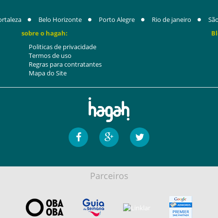
ortaleza
Belo Horizonte
Porto Alegre
Rio de janeiro
São
sobre o hagah:
Bl
Politicas de privacidade
Termos de uso
Regras para contratantes
Mapa do Site
Parceiros