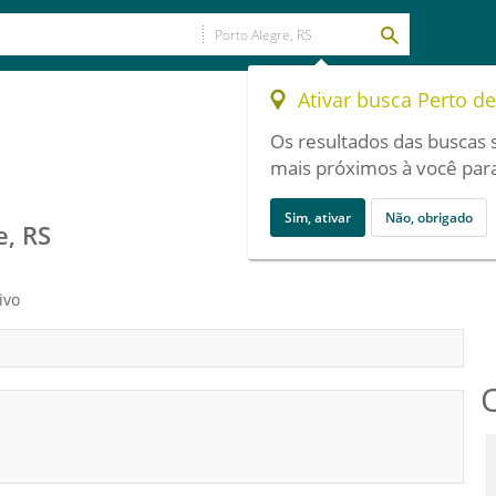
Ativar busca Perto d
Os resultados das buscas 
mais próximos à você para
Sim, ativar
Não, obrigado
e, RS
ivo