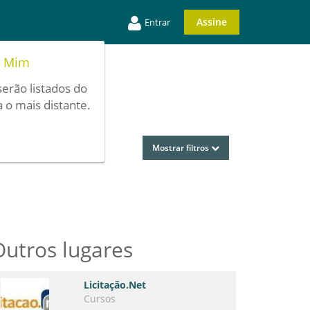
Assine
Entrar
e Mim
serão listados do
 o mais distante.
Mostrar filtros
Outros lugares
Licitação.Net
Cursos