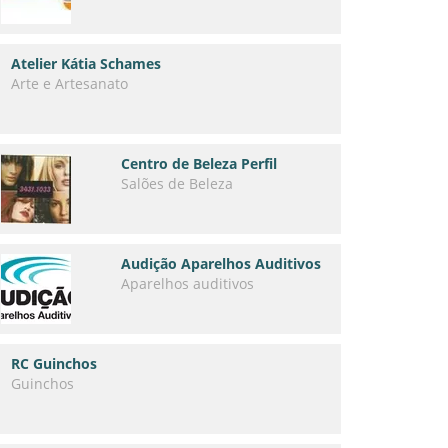
Atelier Kátia Schames
Arte e Artesanato
Centro de Beleza Perfil
Salões de Beleza
Audição Aparelhos Auditivos
Aparelhos auditivos
RC Guinchos
Guinchos