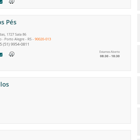
os Pés
as, 1727 Sala 86
o
Porto Alegre
-
RS
-
90020-013
-
5
(51) 9954-0811
Estamos Aberto
08:30 - 18:30
los