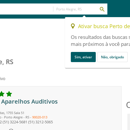
Ativar busca Perto d
Os resultados das buscas 
mais próximos à você para
Sim, ativar
Não, obrigado
e, RS
ivo
 Aparelhos Auditivos
as, 1755 Sala 51
o
Porto Alegre
-
RS
-
90020-013
-
2
(51) 3224-5681
(51) 3212-5065