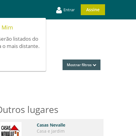
Assine
Entrar
e Mim
serão listados do
 o mais distante.
Mostrar filtros
Outros lugares
Casas Nevalle
Casa e Jardim