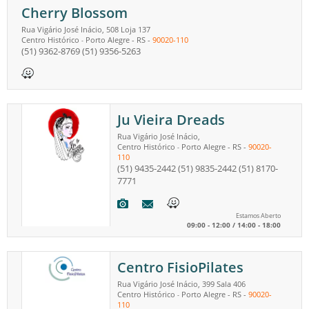
Cherry Blossom
Rua Vigário José Inácio, 508 Loja 137
Centro Histórico
Porto Alegre
-
RS
-
90020-110
-
(51) 9362-8769
(51) 9356-5263
Ju Vieira Dreads
Rua Vigário José Inácio,
Centro Histórico
Porto Alegre
-
RS
-
90020-
-
110
(51) 9435-2442
(51) 9835-2442
(51) 8170-
7771
Estamos Aberto
09:00 - 12:00 / 14:00 - 18:00
Centro FisioPilates
Rua Vigário José Inácio, 399 Sala 406
Centro Histórico
Porto Alegre
-
RS
-
90020-
-
110