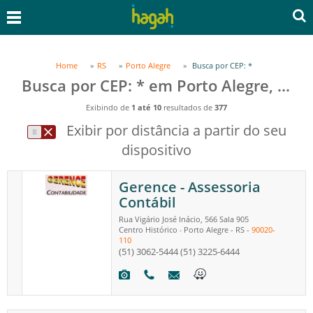
Home
RS
Porto Alegre
Busca por CEP: *
Busca por CEP: * em Porto Alegre, RS
Exibindo de
1 até 10
resultados de
377
Exibir por distância a partir do seu
dispositivo
Gerence - Assessoria
Contábil
Rua Vigário José Inácio, 566 Sala 905
Centro Histórico
Porto Alegre
-
RS
-
90020-
-
110
(51) 3062-5444
(51) 3225-6444