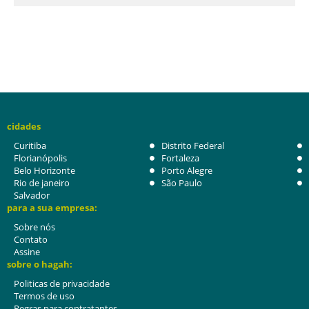
cidades
Curitiba
Distrito Federal
Florianópolis
Fortaleza
Belo Horizonte
Porto Alegre
Rio de janeiro
São Paulo
Salvador
para a sua empresa:
Sobre nós
Contato
Assine
sobre o hagah:
Politicas de privacidade
Termos de uso
Regras para contratantes