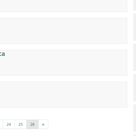
ca
24
25
26