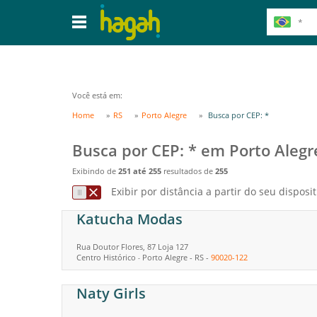
Você está em:
Home
RS
Porto Alegre
Busca por CEP: *
Busca por CEP: * em Porto Alegr
Exibindo de
251 até 255
resultados de
255
Exibir por distância a partir do seu disposit
Katucha Modas
Rua Doutor Flores, 87 Loja 127
Centro Histórico
Porto Alegre
-
RS
-
90020-122
-
Naty Girls