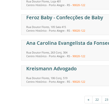
Rua Doutor Flores, Loja 401
Centro Histórico
Porto Alegre
-
RS
-
90020-122
-
Feroz Baby - Confecções de Baby
Rua Doutor Flores, 105 Sala 415
Centro Histórico
Porto Alegre
-
RS
-
90020-122
-
Ana Carolina Evangelista da Fonse
Rua Doutor Flores, 263 Conj. 304
Centro Histórico
Porto Alegre
-
RS
-
90020-122
-
Kreismann Advogado
Rua Doutor Flores, 106 Conj. 519
Centro Histórico
Porto Alegre
-
RS
-
90020-122
-
22
23