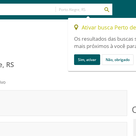
Ativar busca Perto d
Os resultados das buscas 
mais próximos à você para
Sim, ativar
Não, obrigado
e, RS
ivo