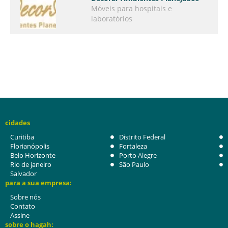
Móveis para hospitais e
laboratórios
cidades
Curitiba
Distrito Federal
Florianópolis
Fortaleza
Belo Horizonte
Porto Alegre
Rio de janeiro
São Paulo
Salvador
para a sua empresa:
Sobre nós
Contato
Assine
sobre o hagah: