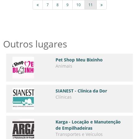
7
8
9
10
11
Outros lugares
Pet Shop Meu Bixinho
Animais
SIANEST - Clínica da Dor
Clínicas
Karga - Locação e Manutenção
de Empilhadeiras
Transportes e Veículos