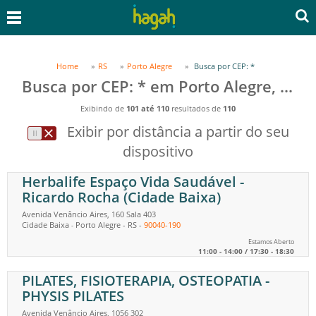
Home
RS
Porto Alegre
Busca por CEP: *
Busca por CEP: * em Porto Alegre, RS
Exibindo de
101 até 110
resultados de
110
Exibir por distância a partir do seu
dispositivo
Herbalife Espaço Vida Saudável -
Ricardo Rocha (Cidade Baixa)
Avenida Venâncio Aires, 160 Sala 403
Cidade Baixa
Porto Alegre
-
RS
-
90040-190
-
Estamos Aberto
11:00 - 14:00 / 17:30 - 18:30
PILATES, FISIOTERAPIA, OSTEOPATIA -
PHYSIS PILATES
Avenida Venâncio Aires, 1056 302