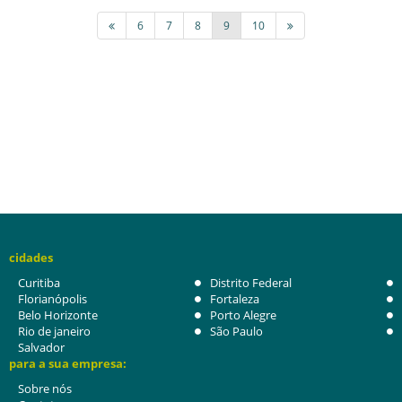
6
7
8
9
10
cidades
Curitiba
Distrito Federal
Florianópolis
Fortaleza
Belo Horizonte
Porto Alegre
Rio de janeiro
São Paulo
Salvador
para a sua empresa:
Sobre nós