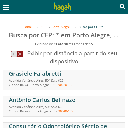
Home
RS
Porto Alegre
Busca por CEP: *
Busca por CEP: * em Porto Alegre, RS
Exibindo de
81 até 90
resultados de
95
Exibir por distância a partir do seu
dispositivo
Grasiele Falabretti
Avenida Venâncio Aires, 504 Sala 602
Cidade Baixa
Porto Alegre
-
RS
-
90040-192
-
Antônio Carlos Belinazo
Avenida Venâncio Aires, 504 Sala 602
Cidade Baixa
Porto Alegre
-
RS
-
90040-192
-
Consultório Odontológico Sérgio de