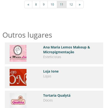
8
9
10
11
12
Outros lugares
Ana Maria Lemos Makeup &
Micropigmentação
Esteticistas
Loja Ione
Lojas
Tortaria Qualytá
Doces