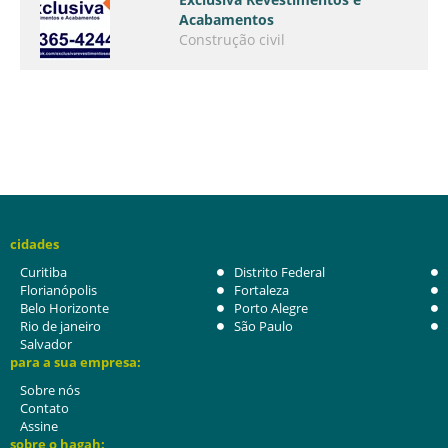
Acabamentos
Construção civil
cidades
Curitiba
Distrito Federal
Florianópolis
Fortaleza
Belo Horizonte
Porto Alegre
Rio de janeiro
São Paulo
Salvador
para a sua empresa:
Sobre nós
Contato
Assine
sobre o hagah: