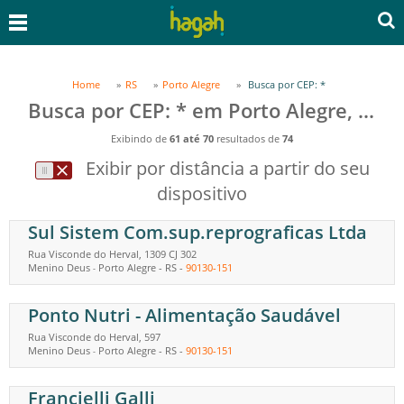
Home
RS
Porto Alegre
Busca por CEP: *
Busca por CEP: * em Porto Alegre, RS
Exibindo de
61 até 70
resultados de
74
Exibir por distância a partir do seu
dispositivo
Sul Sistem Com.sup.reprograficas Ltda
Rua Visconde do Herval, 1309 CJ 302
Menino Deus
Porto Alegre
-
RS
-
90130-151
-
Ponto Nutri - Alimentação Saudável
Rua Visconde do Herval, 597
Menino Deus
Porto Alegre
-
RS
-
90130-151
-
Francielli Galli