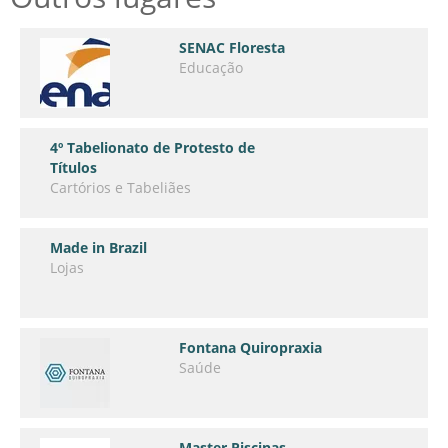
SENAC Floresta
Educação
4º Tabelionato de Protesto de
Títulos
Cartórios e Tabeliães
Made in Brazil
Lojas
Fontana Quiropraxia
Saúde
Master Piscinas