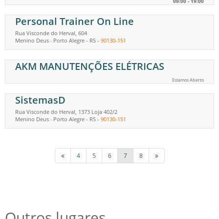
09:00 - 19:00
Personal Trainer On Line
Rua Visconde do Herval, 604
Menino Deus
Porto Alegre
-
RS
-
90130-151
-
AKM MANUTENÇÕES ELÉTRICAS
Estamos Aberto
SistemasD
Rua Visconde do Herval, 1373 Loja 402/2
Menino Deus
Porto Alegre
-
RS
-
90130-151
-
4
5
6
7
8
Outros lugares