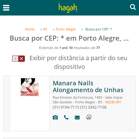
Home
RS
Porto Alegre
Busca por CEP: *
Busca por CEP: * em Porto Alegre, RS
Exibindo de
1 até 10
resultados de
77
Exibir por distância a partir do seu
dispositivo
Manara Nails
Alongamento de Unhas
Rua Ernesto da Fontoura, 1493 - lado ímpar
São Geraldo
Porto Alegre
-
RS
-
90230-091
-
(51) 9194-7115
(51) 3342-7198