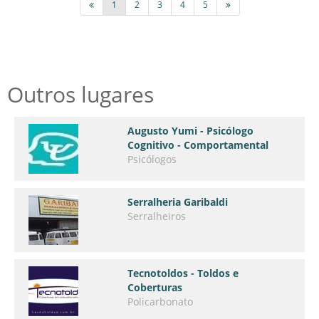
1
2
3
4
5
Outros lugares
Augusto Yumi - Psicólogo
Cognitivo - Comportamental
Psicólogos
Serralheria Garibaldi
Serralheiros
Tecnotoldos - Toldos e
Coberturas
Policarbonato