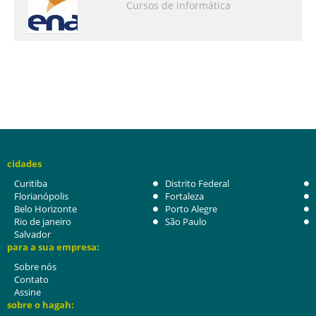
Cursos de informática
cidades
Curitiba
Distrito Federal
Florianópolis
Fortaleza
Belo Horizonte
Porto Alegre
Rio de janeiro
São Paulo
Salvador
para a sua empresa:
Sobre nós
Contato
Assine
sobre o hagah: