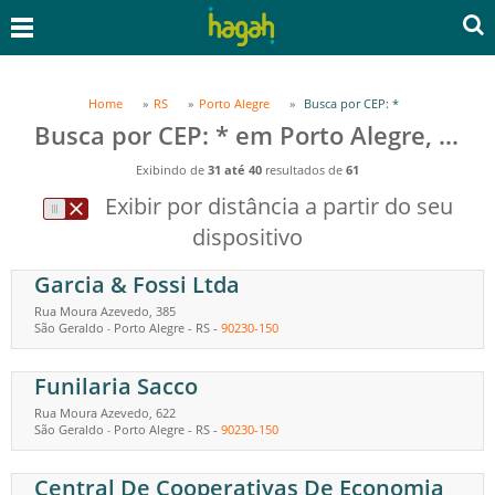
Home
RS
Porto Alegre
Busca por CEP: *
Busca por CEP: * em Porto Alegre, RS
Exibindo de
31 até 40
resultados de
61
Exibir por distância a partir do seu
dispositivo
Garcia & Fossi Ltda
Rua Moura Azevedo, 385
São Geraldo
Porto Alegre
-
RS
-
90230-150
-
Funilaria Sacco
Rua Moura Azevedo, 622
São Geraldo
Porto Alegre
-
RS
-
90230-150
-
Central De Cooperativas De Economia