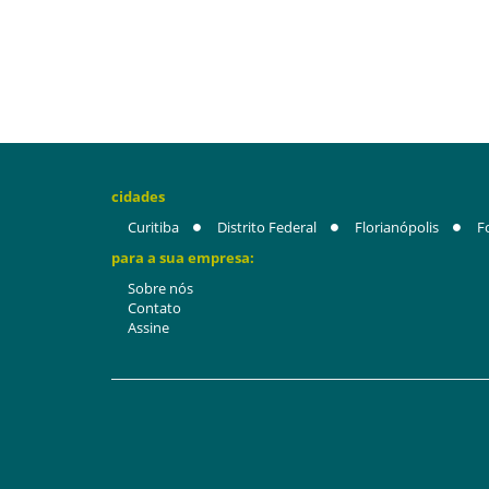
cidades
Curitiba
Distrito Federal
Florianópolis
F
para a sua empresa:
Sobre nós
Contato
Assine