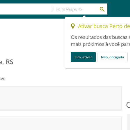
Ativar busca Perto d
Os resultados das buscas 
mais próximos à você para
Sim, ativar
Não, obrigado
e, RS
ivo