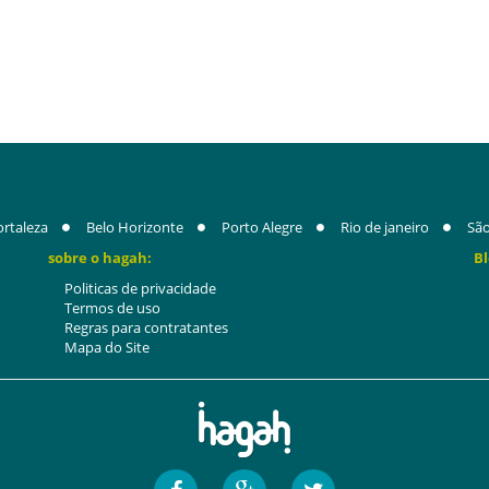
ortaleza
Belo Horizonte
Porto Alegre
Rio de janeiro
São
sobre o hagah:
Bl
Politicas de privacidade
Termos de uso
Regras para contratantes
Mapa do Site