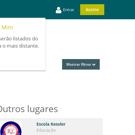
Assine
Entrar
e Mim
serão listados do
 o mais distante.
Mostrar filtros
Outros lugares
Escola Kessler
Educação