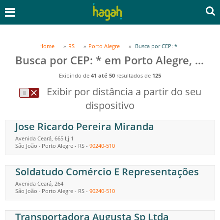
Home
RS
Porto Alegre
Busca por CEP: *
Busca por CEP: * em Porto Alegre, RS
Exibindo de
41 até 50
resultados de
125
Exibir por distância a partir do seu
dispositivo
Jose Ricardo Pereira Miranda
Avenida Ceará, 665 Lj 1
São João
Porto Alegre
-
RS
-
90240-510
-
Soldatudo Comércio E Representações
Avenida Ceará, 264
São João
Porto Alegre
-
RS
-
90240-510
-
Transportadora Augusta Sp Ltda