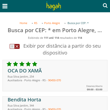
Home
RS
Porto Alegre
Busca por CEP: *
Busca por CEP: * em Porto Alegre, RS
Exibindo de
111 até 114
resultados de
114
Exibir por distância a partir do seu
dispositivo
OCA DO XAMÃ
Rua Silva Jardim, 254
Auxiliadora
Porto Alegre
-
RS
-
90450-070
-
Estamos Aberto
09:00 - 03:00
Bendita Horta
Rua Silva Jardim, 344
Auxiliadora
Porto Alegre
-
RS
-
90450-070
-