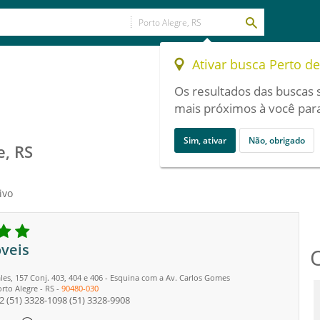
Ativar busca Perto d
Os resultados das buscas 
mais próximos à você para
Sim, ativar
Não, obrigado
e, RS
ivo
veis
es, 157 Conj. 403, 404 e 406 - Esquina com a Av. Carlos Gomes
rto Alegre
-
RS
-
90480-030
2
(51) 3328-1098
(51) 3328-9908