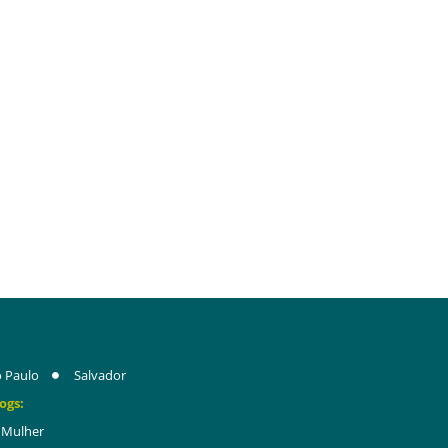
 Paulo
Salvador
ogs:
Mulher