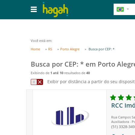
Você está em:
Home
RS
Porto Alegre
Busca por CEP: *
Busca por CEP: * em Porto Alegr
Exibindo de
1 até 10
resultados de
40
Exibir por distância a partir do seu disposit
RCC Imó
Rua Campos Sal
Auxiliadora
Po
-
(51) 3328-349