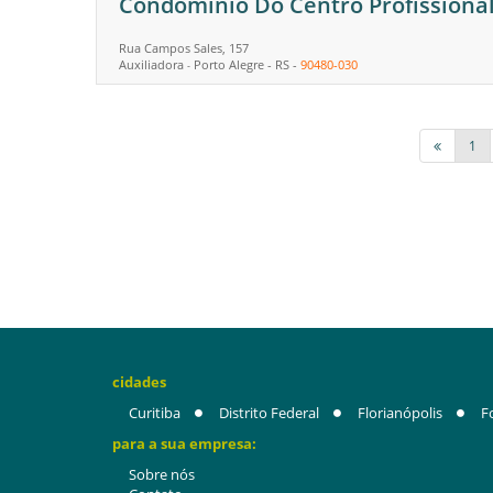
Condominio Do Centro Profissiona
Rua Campos Sales, 157
Auxiliadora
Porto Alegre
-
RS
-
90480-030
-
1
cidades
Curitiba
Distrito Federal
Florianópolis
F
para a sua empresa:
Sobre nós