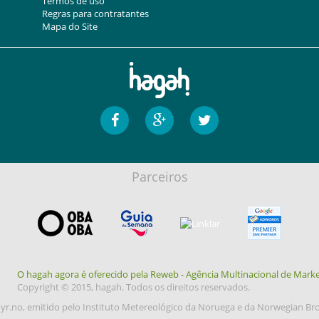
Termos de uso
Regras para contratantes
Mapa do Site
Parceiros
O hagah agora é oferecido pela Reweb - Agência Multinacional de Marke
Copyright © 2015, hagah. Todos os direitos reservados.
yr.no, emitido pelo Instituto Metereológico da Noruega e da Norwegian Br