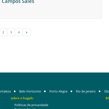
l Campos Sales
2
3
4
ortaleza
Belo Horizonte
Porto Alegre
Rio de janeiro
São
sobre o hagah:
Bl
Politicas de privacidade