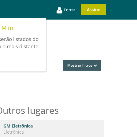
Assine
Entrar
e Mim
serão listados do
 o mais distante.
Mostrar filtros
Outros lugares
GM Eletrônica
Eletrônica