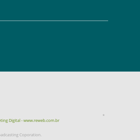
*
ting Digital - www.reweb.com.br
oadcasting Coporation.