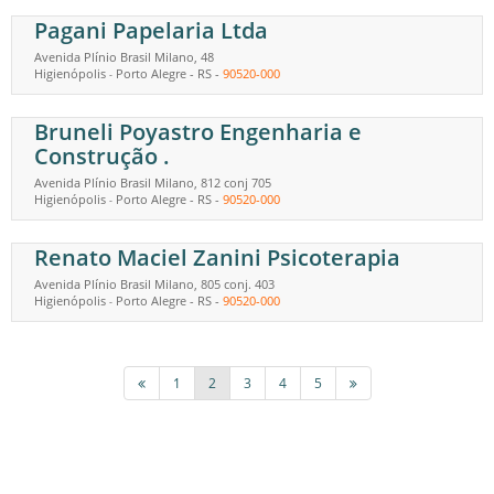
Pagani Papelaria Ltda
Avenida Plínio Brasil Milano, 48
Higienópolis
Porto Alegre
-
RS
-
90520-000
-
Bruneli Poyastro Engenharia e
Construção .
Avenida Plínio Brasil Milano, 812 conj 705
Higienópolis
Porto Alegre
-
RS
-
90520-000
-
Renato Maciel Zanini Psicoterapia
Avenida Plínio Brasil Milano, 805 conj. 403
Higienópolis
Porto Alegre
-
RS
-
90520-000
-
1
2
3
4
5