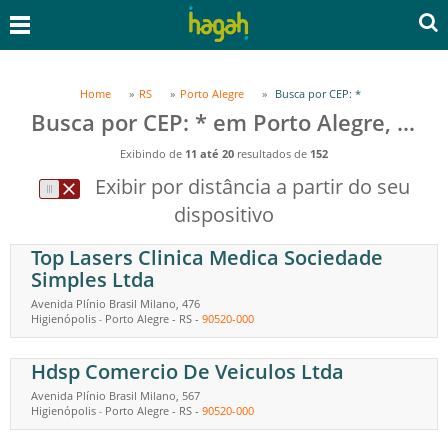
Home
RS
Porto Alegre
Busca por CEP: *
Busca por CEP: * em Porto Alegre, RS
Exibindo de
11 até 20
resultados de
152
Exibir por distância a partir do seu
dispositivo
Top Lasers Clinica Medica Sociedade
Simples Ltda
Avenida Plínio Brasil Milano, 476
Higienópolis
Porto Alegre
-
RS
-
90520-000
-
Hdsp Comercio De Veiculos Ltda
Avenida Plínio Brasil Milano, 567
Higienópolis
Porto Alegre
-
RS
-
90520-000
-