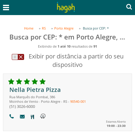
Home
RS
Porto Alegre
Busca por CEP: *
Busca por CEP: * em Porto Alegre, RS
Exibindo de
1 até 10
resultados de
91
Exibir por distância a partir do seu
dispositivo
Nella Pietra Pizza
Rua Marquês do Pombal, 386
Moinhos de Vento
Porto Alegre
-
RS
-
90540-001
-
(51) 3026-6000
Estamos Aberto
19:00 - 23:30