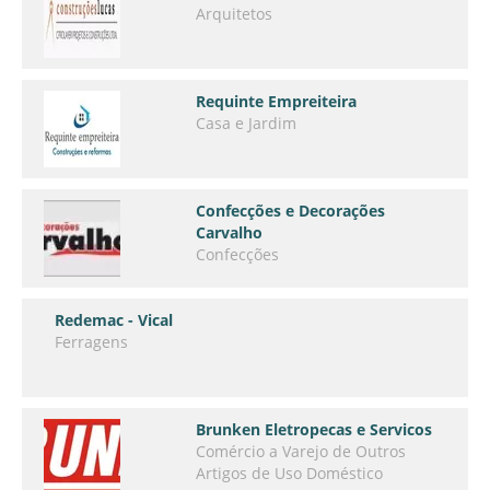
Arquitetos
Requinte Empreiteira
Casa e Jardim
Confecções e Decorações
Carvalho
Confecções
Redemac - Vical
Ferragens
Brunken Eletropecas e Servicos
Comércio a Varejo de Outros
Artigos de Uso Doméstico