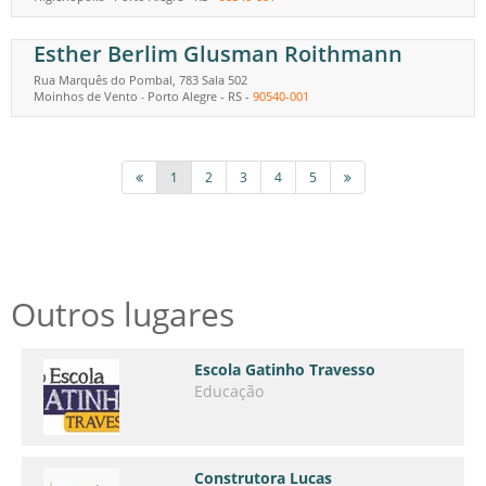
Esther Berlim Glusman Roithmann
Rua Marquês do Pombal, 783 Sala 502
Moinhos de Vento
Porto Alegre
-
RS
-
90540-001
-
1
2
3
4
5
Outros lugares
Escola Gatinho Travesso
Educação
Construtora Lucas