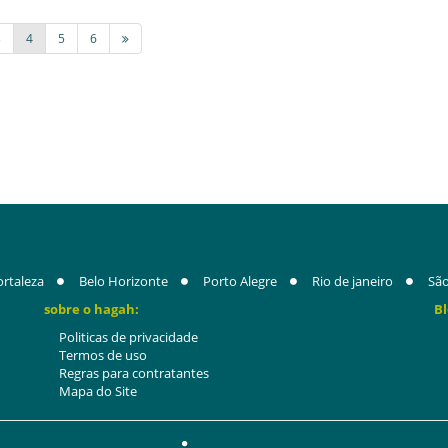
3
4
5
6
ortaleza
Belo Horizonte
Porto Alegre
Rio de janeiro
São
sobre o hagah:
Bl
Politicas de privacidade
Termos de uso
Regras para contratantes
Mapa do Site