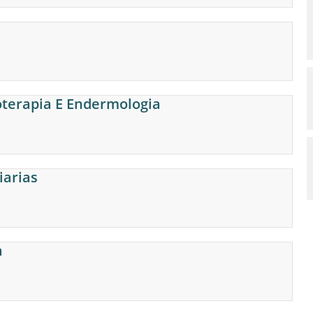
terapia E Endermologia
iarias
a