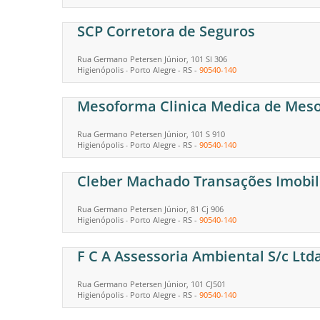
SCP Corretora de Seguros
Rua Germano Petersen Júnior, 101 Sl 306
Higienópolis
Porto Alegre
-
RS
-
90540-140
-
Mesoforma Clinica Medica de Meso
Rua Germano Petersen Júnior, 101 S 910
Higienópolis
Porto Alegre
-
RS
-
90540-140
-
Cleber Machado Transações Imobil
Rua Germano Petersen Júnior, 81 Cj 906
Higienópolis
Porto Alegre
-
RS
-
90540-140
-
F C A Assessoria Ambiental S/c Ltd
Rua Germano Petersen Júnior, 101 CJ501
Higienópolis
Porto Alegre
-
RS
-
90540-140
-