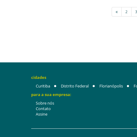
2
cidades
Curitiba
Distrito Federal
Florianópolis
F
para a sua empresa:
Sobre nós
Contato
Assine