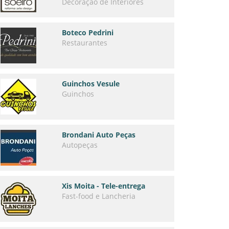
Decoração de Interiores
Boteco Pedrini
Restaurantes
Guinchos Vesule
Guinchos
Brondani Auto Peças
Autopeças
Xis Moita - Tele-entrega
Fast-food e Lancheria