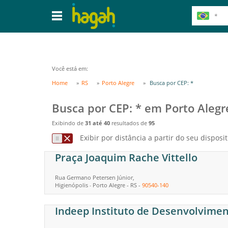
Você está em:
Home
RS
Porto Alegre
Busca por CEP: *
Busca por CEP: * em Porto Alegr
Exibindo de
31 até 40
resultados de
95
Exibir por distância a partir do seu disposit
Praça Joaquim Rache Vittello
Rua Germano Petersen Júnior,
Higienópolis
Porto Alegre
-
RS
-
90540-140
-
Indeep Instituto de Desenvolvimen