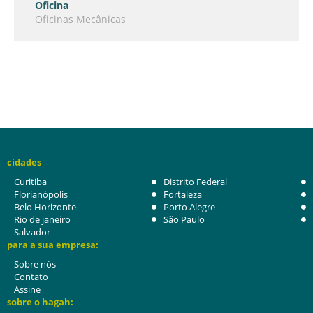
Oficina
Oficinas Mecânicas
cidades
Curitiba
Distrito Federal
Florianópolis
Fortaleza
Belo Horizonte
Porto Alegre
Rio de janeiro
São Paulo
Salvador
para a sua empresa:
Sobre nós
Contato
Assine
sobre o hagah: