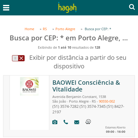
Home
RS
Porto Alegre
Busca por CEP: *
Busca por CEP: * em Porto Alegre, RS
Exibindo de
1 até 10
resultados de
128
Exibir por distância a partir do seu
dispositivo
BAOWEI Consciência &
Vitalidade
Avenida Benjamin Constant, 1538
São João
Porto Alegre
-
RS
-
90550-002
-
(51) 3574-7282
(51) 3574-7345
(51) 8427-
2197
Estamos Aberto
09:00 - 16:00