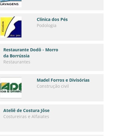
Clínica dos Pés
Podologia
Restaurante Dodô - Morro
da Borrússia
Restaurantes
Madel Forros e Divisórias
Construção civil
Ateliê de Costura Jôse
Costureiras e Alfaiates