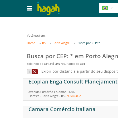
Você está em:
Home
RS
Porto Alegre
Busca por CEP: *
Busca por CEP: * em Porto Alegr
Exibindo de
331 até 340
resultados de
374
Exibir por distância a partir do seu disposit
Ecoplan Enga Consult Planejament
Avenida Cristóvão Colombo, 3206
Floresta
Porto Alegre
-
RS
-
90560-002
-
Camara Comércio Italiana