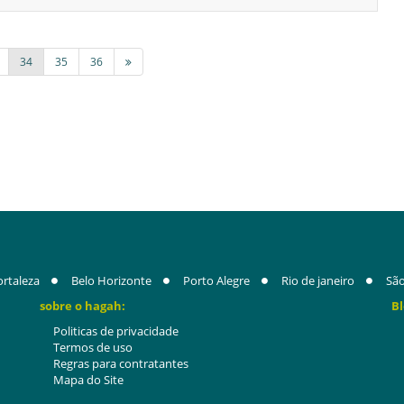
34
35
36
ortaleza
Belo Horizonte
Porto Alegre
Rio de janeiro
São
sobre o hagah:
Bl
Politicas de privacidade
Termos de uso
Regras para contratantes
Mapa do Site