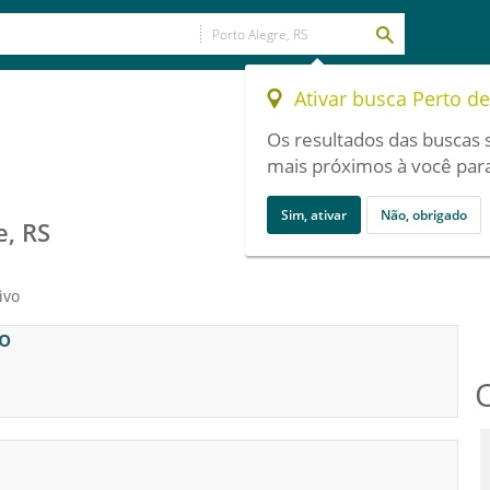
Ativar busca Perto d
Os resultados das buscas 
mais próximos à você para
Sim, ativar
Não, obrigado
e, RS
ivo
o