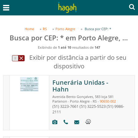
Home
RS
Porto Alegre
Busca por CEP: *
Busca por CEP: * em Porto Alegre, RS
Exibindo de
1 até 10
resultados de
147
Exibir por distância a partir do seu
dispositivo
Funerária Unidas -
Hahn
Avenida Bento Gonçalves, 583 loja 581
Partenon
Porto Alegre
-
RS
-
90650-002
-
(51) 3223-7661
(51) 3225-5523
(51) 9986-
2111