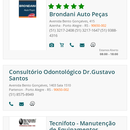
Brondani Auto Peças
Avenida Bento Gonçalves, 415
Azenha
Porto Alegre
-
RS
-
90650-002
-
(51) 3217-2408
(51) 3217-1647
(51) 9388-
4316
Estamos Aberto
08:00 - 18:00
Consultório Odontológico Dr.Gustavo
Santos
Avenida Bento Gonçalves, 1403 Sala 1510
Partenon
Porto Alegre
-
RS
-
90650-002
-
(51) 8575-8949
Tecnifoto - Manutenção
de Equipamentos