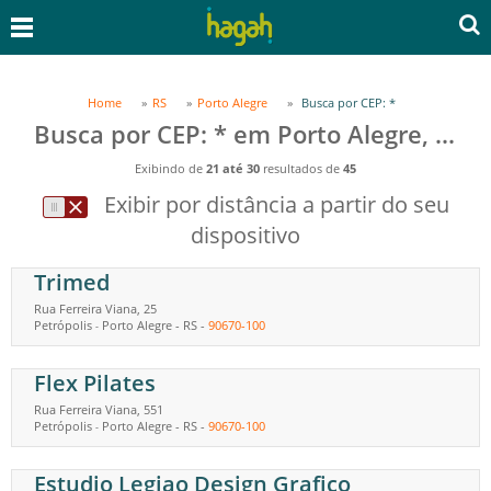
Home
RS
Porto Alegre
Busca por CEP: *
Busca por CEP: * em Porto Alegre, RS
Exibindo de
21 até 30
resultados de
45
Exibir por distância a partir do seu
dispositivo
Trimed
Rua Ferreira Viana, 25
Petrópolis
Porto Alegre
-
RS
-
90670-100
-
Flex Pilates
Rua Ferreira Viana, 551
Petrópolis
Porto Alegre
-
RS
-
90670-100
-
Estudio Legiao Design Grafico