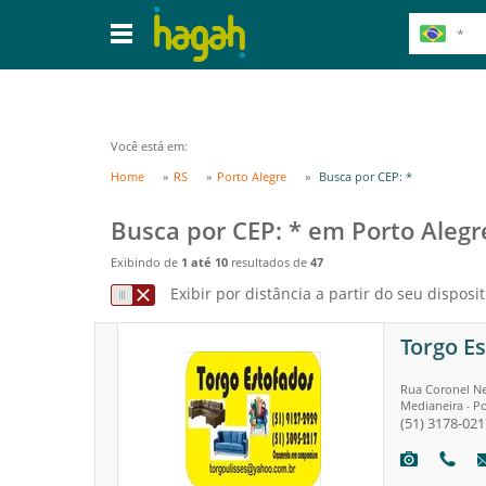
Você está em:
Home
RS
Porto Alegre
Busca por CEP: *
Busca por CEP: * em Porto Alegr
Exibindo de
1 até 10
resultados de
47
Exibir por distância a partir do seu disposit
Torgo E
Rua Coronel Ne
Medianeira
Po
-
(51) 3178-021