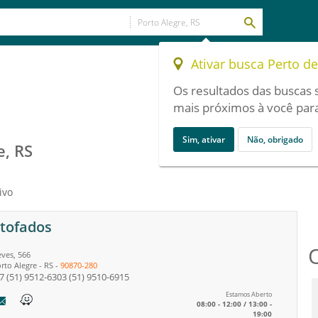
Ativar busca Perto d
Os resultados das buscas 
mais próximos à você para
Sim, ativar
Não, obrigado
e, RS
ivo
stofados
ves, 566
rto Alegre
-
RS
-
90870-280
7
(51) 9512-6303
(51) 9510-6915
Estamos Aberto
08:00 - 12:00 / 13:00 -
19:00