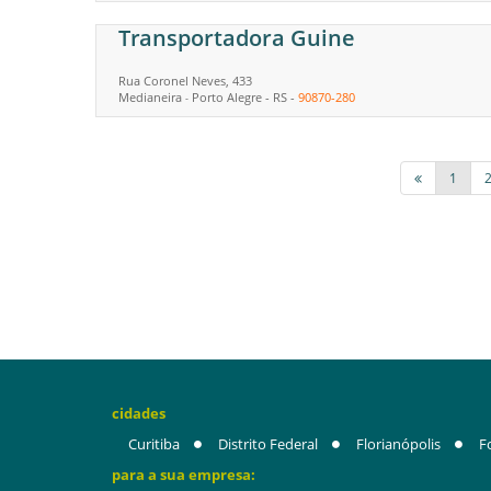
Transportadora Guine
Rua Coronel Neves, 433
Medianeira
Porto Alegre
-
RS
-
90870-280
-
1
cidades
Curitiba
Distrito Federal
Florianópolis
F
para a sua empresa: