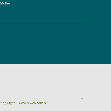
Mulher
*
ting Digital - www.reweb.com.br