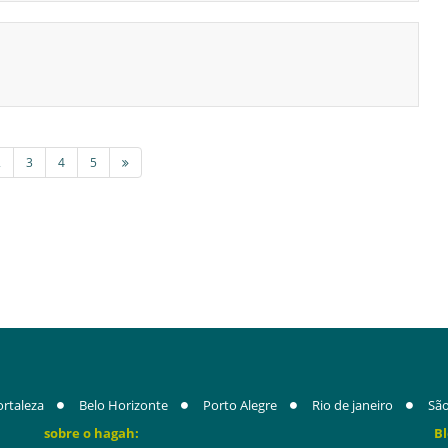
2
3
4
5
ortaleza
Belo Horizonte
Porto Alegre
Rio de janeiro
São
sobre o hagah:
Bl