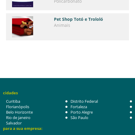
Policarbonato
Pet Shop Totó e Trololó
Animais
cidades
Curitiba
Distrito Federal
Florianópolis
Fortaleza
Belo Horizonte
Porto Alegre
Rio de janeiro
São Paulo
Salvador
para a sua empresa: