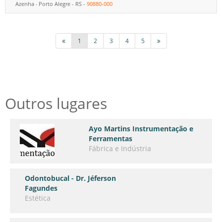
Azenha
Porto Alegre
-
RS
-
90880-000
-
1
2
3
4
5
Outros lugares
Ayo Martins Instrumentação e
Ferramentas
Fábrica e Indústria
Odontobucal - Dr. Jéferson
Fagundes
Estética