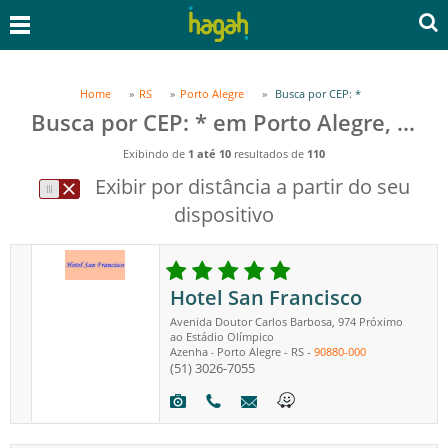
Home
RS
Porto Alegre
Busca por CEP: *
Busca por CEP: * em Porto Alegre, RS
Exibindo de
1 até 10
resultados de
110
Exibir por distância a partir do seu
dispositivo
Hotel San Francisco
Avenida Doutor Carlos Barbosa, 974 Próximo
ao Estádio Olímpico
Azenha
Porto Alegre
-
RS
-
90880-000
-
(51) 3026-7055