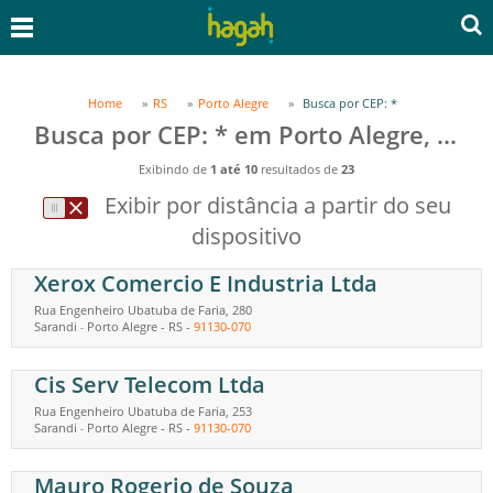
Home
RS
Porto Alegre
Busca por CEP: *
Busca por CEP: * em Porto Alegre, RS
Exibindo de
1 até 10
resultados de
23
Exibir por distância a partir do seu
dispositivo
Xerox Comercio E Industria Ltda
Rua Engenheiro Ubatuba de Faria, 280
Sarandi
Porto Alegre
-
RS
-
91130-070
-
Cis Serv Telecom Ltda
Rua Engenheiro Ubatuba de Faria, 253
Sarandi
Porto Alegre
-
RS
-
91130-070
-
Mauro Rogerio de Souza