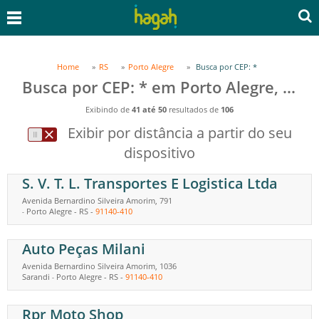
Home
RS
Porto Alegre
Busca por CEP: *
Busca por CEP: * em Porto Alegre, RS
Exibindo de
41 até 50
resultados de
106
Exibir por distância a partir do seu
dispositivo
S. V. T. L. Transportes E Logistica Ltda
Avenida Bernardino Silveira Amorim, 791
Porto Alegre
-
RS
-
91140-410
-
Auto Peças Milani
Avenida Bernardino Silveira Amorim, 1036
Sarandi
Porto Alegre
-
RS
-
91140-410
-
Rpr Moto Shop