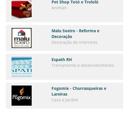
Pet Shop Totó e Trololó
Animais
Malu Soeiro - Reforma e
Decoração
Decoração de Interiores
Espath RH
Treinamento e desenvolvimento
Fogomix - Churrasqueiras e
Lareiras
Casa e Jardim