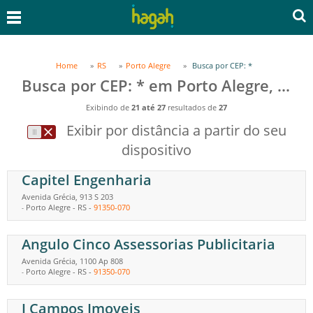
Home
RS
Porto Alegre
Busca por CEP: *
Busca por CEP: * em Porto Alegre, RS
Exibindo de
21 até 27
resultados de
27
Exibir por distância a partir do seu
dispositivo
Capitel Engenharia
Avenida Grécia, 913 S 203
Porto Alegre
-
RS
-
91350-070
-
Angulo Cinco Assessorias Publicitaria
Avenida Grécia, 1100 Ap 808
Porto Alegre
-
RS
-
91350-070
-
J Campos Imoveis