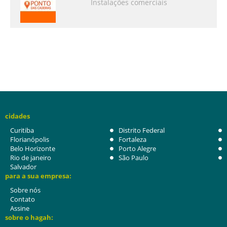
Instalações comerciais
cidades
Curitiba
Distrito Federal
Florianópolis
Fortaleza
Belo Horizonte
Porto Alegre
Rio de janeiro
São Paulo
Salvador
para a sua empresa:
Sobre nós
Contato
Assine
sobre o hagah: