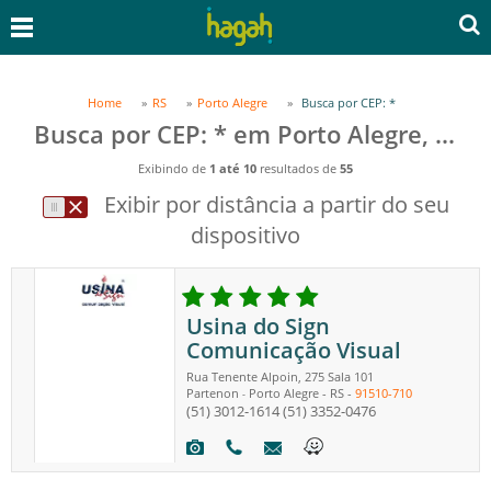
Home
RS
Porto Alegre
Busca por CEP: *
Busca por CEP: * em Porto Alegre, RS
Exibindo de
1 até 10
resultados de
55
Exibir por distância a partir do seu
dispositivo
Usina do Sign
Comunicação Visual
Rua Tenente Alpoin, 275 Sala 101
Partenon
Porto Alegre
-
RS
-
91510-710
-
(51) 3012-1614
(51) 3352-0476