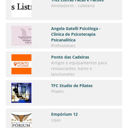
Amoladores - cutelaria
Angela Gatelli Psicóloga -
Clínica de Psicoterapia
Psicanalítica
Profissionais
Ponto das Cadeiras
Artigos e equipamentos para
restaurantes, bares e
lanchonetes
TFC Studio de Pilates
Pilates
Empórium 12
Lojas