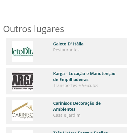
Outros lugares
Galeto D' Itália
Restaurantes
Karga - Locação e Manutenção
de Empilhadeiras
Transportes e Veículos
Carinisos Decoração de
Ambientes
Casa e Jardim
Três Listras Facas e Facões