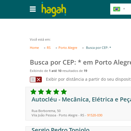
Você está em:
Home
RS
Porto Alegre
Busca por CEP: *
Busca por CEP: * em Porto Alegr
Exibindo de
1 até 10
resultados de
19
Exibir por distância a partir do seu disposit
Autocléu - Mecânica, Elétrica e Peç
Rua Borborema, 50
Vila João Pessoa
Porto Alegre
-
RS
-
91520-030
-
Sergio Pedro Toniolo