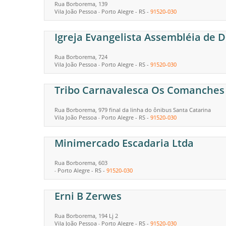
Rua Borborema, 139
Vila João Pessoa
Porto Alegre
-
RS
-
91520-030
-
Igreja Evangelista Assembléia de 
Rua Borborema, 724
Vila João Pessoa
Porto Alegre
-
RS
-
91520-030
-
Tribo Carnavalesca Os Comanches
Rua Borborema, 979 final da linha do ônibus Santa Catarina
Vila João Pessoa
Porto Alegre
-
RS
-
91520-030
-
Minimercado Escadaria Ltda
Rua Borborema, 603
Porto Alegre
-
RS
-
91520-030
-
Erni B Zerwes
Rua Borborema, 194 Lj 2
Vila João Pessoa
Porto Alegre
-
RS
-
91520-030
-