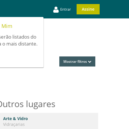
Assine
Entrar
e Mim
serão listados do
 o mais distante.
Mostrar filtros
Outros lugares
Arte & Vidro
Vidraçarias