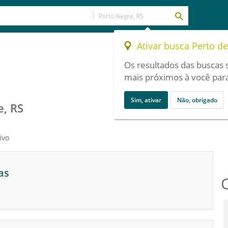
Ativar busca Perto d
Os resultados das buscas 
mais próximos à você para
Sim, ativar
Não, obrigado
e, RS
ivo
as