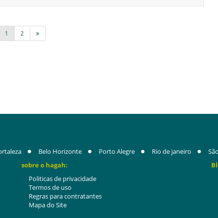
1
2
ortaleza
Belo Horizonte
Porto Alegre
Rio de janeiro
São
sobre o hagah:
Bl
Politicas de privacidade
Termos de uso
Regras para contratantes
Mapa do Site