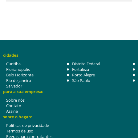
cidades
Curitiba
Distrito Federal
Florianópolis
Fortaleza
Belo Horizonte
Porto Alegre
Rio de janeiro
São Paulo
Salvador
para a sua empresa:
Sobre nós
Contato
Assine
sobre o hagah:
Politicas de privacidade
Termos de uso
Regras para contratantes