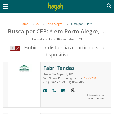
Home
RS
Porto Alegre
Busca por CEP: *
Busca por CEP: * em Porto Alegre, RS
Exibindo de
1 até 10
resultados de
59
Exibir por distância a partir do seu
dispositivo
Fabri Tendas
Rua Atílio Supertti, 700
Vila Nova
Porto Alegre
-
RS
-
91750-200
-
(51) 3261-7073
(51) 8576-8555
Estamos Aberto
08:00 - 13:00